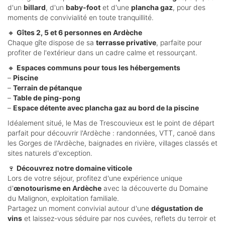
d'un
billard
, d'un
baby-foot
et d'une
plancha gaz
, pour des
moments de convivialité en toute tranquillité.
🔸
Gîtes 2, 5 et 6 personnes en Ardèche
Chaque gîte dispose de sa
terrasse privative
, parfaite pour
profiter de l'extérieur dans un cadre calme et ressourçant.
🔸
Espaces communs pour tous les hébergements
–
Piscine
–
Terrain de pétanque
–
Table de ping-pong
–
Espace détente avec plancha gaz au bord de la piscine
Idéalement situé, le Mas de Trescouvieux est le point de départ
parfait pour découvrir l'Ardèche : randonnées, VTT, canoë dans
les Gorges de l'Ardèche, baignades en rivière, villages classés et
sites naturels d'exception.
🍷
Découvrez notre domaine viticole
Lors de votre séjour, profitez d'une expérience unique
d'
œnotourisme en Ardèche
avec la découverte du Domaine
du Malignon, exploitation familiale.
Partagez un moment convivial autour d'une
dégustation de
vins
et laissez-vous séduire par nos cuvées, reflets du terroir et